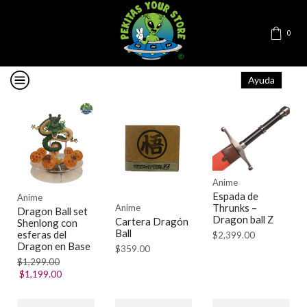
0
Ayuda
Anime
Espada de
Anime
Thrunks –
Anime
Dragon Ball set
Dragon ball Z
Cartera Dragón
Shenlong con
Ball
esferas del
$
2,399.00
Dragon en Base
$
359.00
$
1,299.00
$
1,199.00