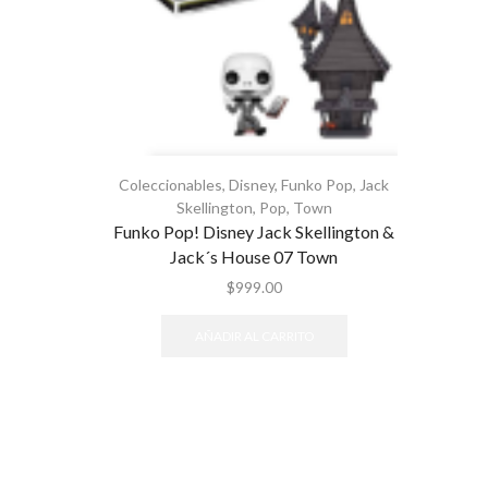
Coleccionables
,
Disney
,
Funko Pop
,
Jack
Skellington
,
Pop
,
Town
Funko Pop! Disney Jack Skellington &
Jack´s House 07 Town
$
999.00
AÑADIR AL CARRITO