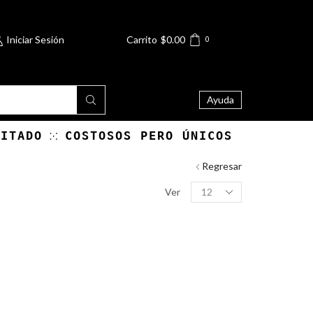
Iniciar Sesión
Carrito
$
0.00
0
Ayuda
MITADO
COSTOSOS PERO ÚNICOS
Regresar
Products
Ver
per
page