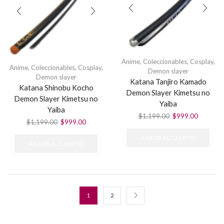
Anime
,
Coleccionables
,
Cosplay
,
Anime
,
Coleccionables
,
Cosplay
,
Demon slayer
Demon slayer
Katana Tanjiro Kamado
Katana Shinobu Kocho
Demon Slayer Kimetsu no
Demon Slayer Kimetsu no
Yaiba
Yaiba
El
El
$
1,199.00
$
999.00
El
El
$
1,199.00
$
999.00
precio
precio
precio
precio
original
actual
AÑADIR AL CARRITO
original
actual
era:
es:
AÑADIR AL CARRITO
era:
es:
$1,199.00.
$999.00
$1,199.00.
$999.00.
1
2