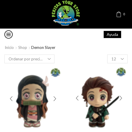
0
Ayuda
Inicio
Shop
Demon Slayer
Products
per
page