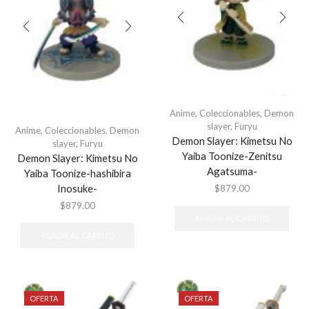
Anime
,
Coleccionables
,
Demon
slayer
,
Furyu
Anime
,
Coleccionables
,
Demon
Demon Slayer: Kimetsu No
slayer
,
Furyu
Yaiba Toonize-Zenitsu
Demon Slayer: Kimetsu No
Agatsuma-
Yaiba Toonize-hashibira
Inosuke-
$
879.00
$
879.00
AÑADIR AL CARRITO
AÑADIR AL CARRITO
OFERTA
OFERTA