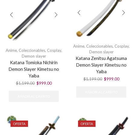
Anime
,
Coleccionables
,
Cosplay
,
Anime
,
Coleccionables
,
Cosplay
,
Demon slayer
Demon slayer
Katana Zenitsu Agatsuma
Katana Tomioka Nichirin
Demon Slayer Kimetsu no
Demon Slayer Kimetsu no
Yaiba
Yaiba
El
El
$
1,199.00
$
999.00
El
El
$
1,199.00
$
999.00
precio
precio
precio
precio
original
actual
AÑADIR AL CARRITO
original
actual
era:
es:
AÑADIR AL CARRITO
era:
es:
$1,199.00.
$999.00
$1,199.00.
$999.00.
OFERTA
OFERTA