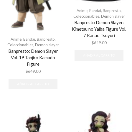
Anime
,
Bandai
,
Banpresto
,
Coleccionables
,
Demon slayer
Banpresto Demon Slayer:
Kimetsu no Yaiba Figure Vol.
7 Kanao Tsuyuri
Anime
,
Bandai
,
Banpresto
,
$
649.00
Coleccionables
,
Demon slayer
Banpresto: Demon Slayer
AÑADIR AL CARRITO
Vol. 19 Tanjiro Kamado
Figure
$
649.00
AÑADIR AL CARRITO