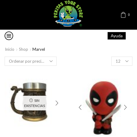
0
Ayuda
Inicio
Shop
Marvel
Products
per
page
SIN
EXISTENCIAS