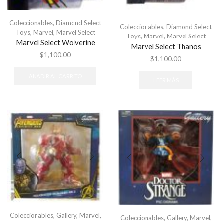
Coleccionables
,
Diamond Select
Coleccionables
,
Diamond Select
Toys
,
Marvel
,
Marvel Select
Toys
,
Marvel
,
Marvel Select
Marvel Select Wolverine
Marvel Select Thanos
$
1,100.00
$
1,100.00
AÑADIR AL CARRITO
LEER MÁS
Coleccionables
,
Gallery
,
Marvel
,
Coleccionables
,
Gallery
,
Marvel
,