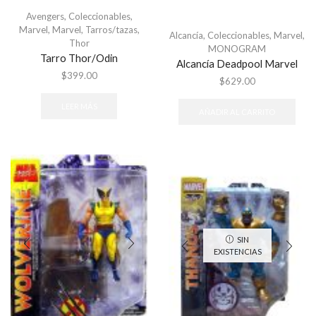
Avengers
,
Coleccionables
,
Marvel
,
Marvel
,
Tarros/tazas
,
Alcancía
,
Coleccionables
,
Marvel
,
Thor
MONOGRAM
Tarro Thor/Odin
Alcancía Deadpool Marvel
$
399.00
$
629.00
LEER MÁS
AÑADIR AL CARRITO
SIN
EXISTENCIAS