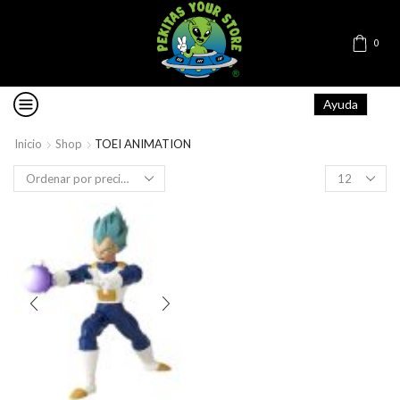
0
Ayuda
Inicio
Shop
TOEI ANIMATION
Products
per
page