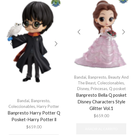
Bandai
,
Banpresto
,
Beauty And
The Beast
,
Coleccionables
,
Disney
,
Princesas
,
Q posket
Banpresto Bella Q posket
Bandai
,
Banpresto
,
Disney Characters Style
Coleccionables
,
Harry Potter
Glitter Vol.1
Banpresto Harry Potter Q
$
659.00
Posket-Harry Potter ll
$
659.00
AÑADIR AL CARRITO