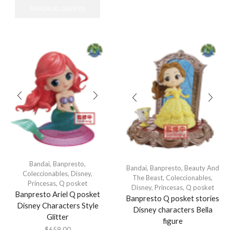
AÑADIR AL CARRITO
Bandai
,
Banpresto
,
Bandai
,
Banpresto
,
Beauty And
Coleccionables
,
Disney
,
The Beast
,
Coleccionables
,
Princesas
,
Q posket
Disney
,
Princesas
,
Q posket
Banpresto Ariel Q posket
Banpresto Q posket stories
Disney Characters Style
Disney characters Bella
Glitter
figure
$
659.00