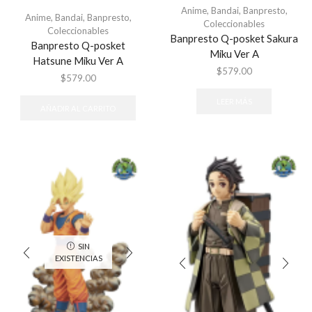
Anime
,
Bandai
,
Banpresto
,
Anime
,
Bandai
,
Banpresto
,
Coleccionables
Coleccionables
Banpresto Q-posket Sakura
Banpresto Q-posket
Miku Ver A
Hatsune Miku Ver A
$
579.00
$
579.00
LEER MÁS
AÑADIR AL CARRITO
SIN
EXISTENCIAS