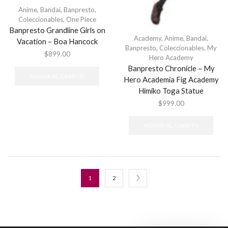
Anime
,
Bandai
,
Banpresto
,
Coleccionables
,
One Piece
Banpresto Grandline Girls on
Academy
,
Anime
,
Bandai
,
Vacation – Boa Hancock
Banpresto
,
Coleccionables
,
My
$
899.00
Hero Academy
Banpresto Chronicle – My
AÑADIR AL CARRITO
Hero Academia Fig Academy
Himiko Toga Statue
$
999.00
AÑADIR AL CARRITO
1
2