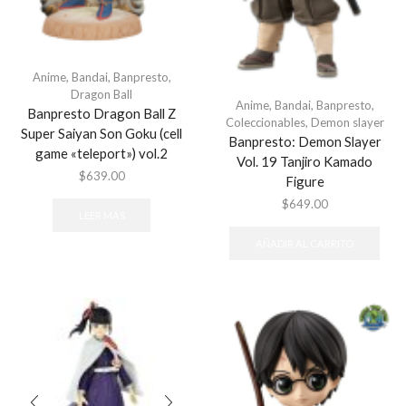
Anime
,
Bandai
,
Banpresto
,
Dragon Ball
Anime
,
Bandai
,
Banpresto
,
Banpresto Dragon Ball Z
Coleccionables
,
Demon slayer
Super Saiyan Son Goku (cell
Banpresto: Demon Slayer
game «teleport») vol.2
Vol. 19 Tanjiro Kamado
$
639.00
Figure
$
649.00
LEER MÁS
AÑADIR AL CARRITO