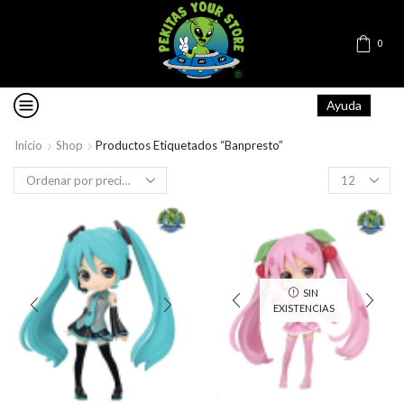
0
Ayuda
Inicio
Shop
Productos Etiquetados “Banpresto”
Products
per
page
SIN
EXISTENCIAS