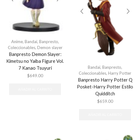
Anime
,
Bandai
,
Banpresto
,
Coleccionables
,
Demon slayer
Banpresto Demon Slayer:
Kimetsu no Yaiba Figure Vol.
Bandai
,
Banpresto
,
7 Kanao Tsuyuri
Coleccionables
,
Harry Potter
$
649.00
Banpresto Harry Potter Q
Posket-Harry Potter Estilo
AÑADIR AL CARRITO
Quidditch
$
659.00
AÑADIR AL CARRITO