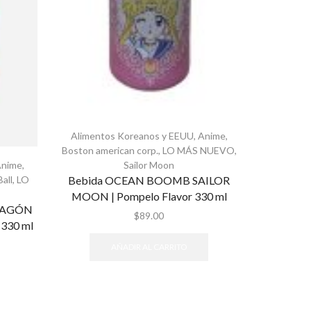
Alimentos Koreanos y EEUU
,
Anime
,
Boston american corp.
,
LO MÁS NUEVO
,
Anime
,
Sailor Moon
all
,
LO
Bebida OCEAN BOOMB SAILOR
MOON | Pompelo Flavor 330 ml
RAGÓN
$
89.00
 330 ml
AÑADIR AL CARRITO