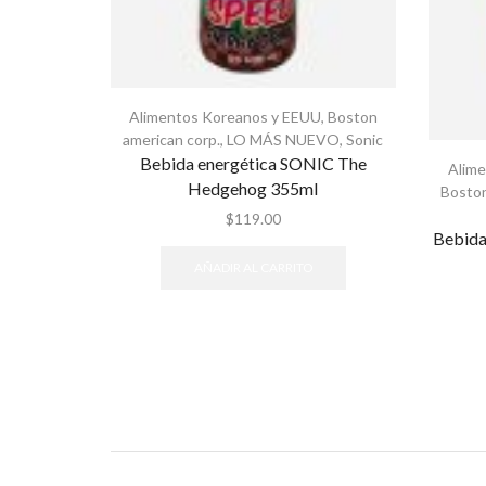
Alimentos Koreanos y EEUU
,
Boston
american corp.
,
LO MÁS NUEVO
,
Sonic
Bebida energética SONIC The
Alim
Hedgehog 355ml
Boston
$
119.00
Bebida
AÑADIR AL CARRITO