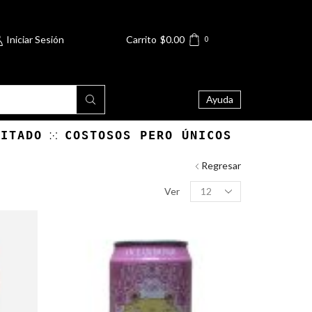
Iniciar Sesión
Carrito
$
0.00
0
Ayuda
MITADO
COSTOSOS PERO ÚNICOS
Regresar
Products
Ver
per
page