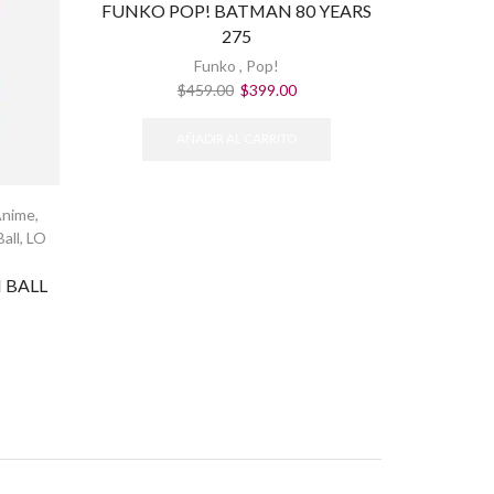
FUNKO POP! BATMAN 80 YEARS
275
Funko
,
Pop!
El
El
$
459.00
$
399.00
precio
precio
original
actual
AÑADIR AL CARRITO
era:
es:
$459.00.
$399.00.
Anime
,
all
,
LO
N BALL