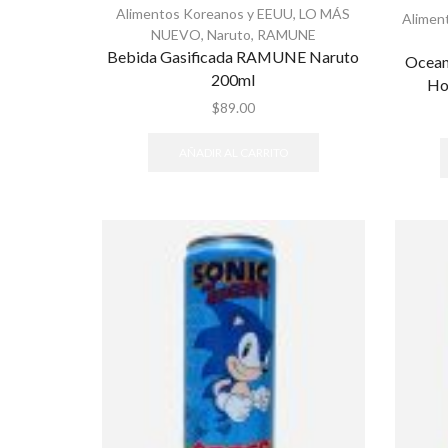
Alimentos Koreanos y EEUU
,
LO MÁS
Alimen
NUEVO
,
Naruto
,
RAMUNE
Bebida Gasificada RAMUNE Naruto
Ocean
200ml
Ho
$
89.00
AÑADIR AL CARRITO