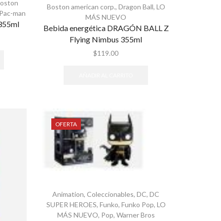
oston
Boston american corp.
,
Dragon Ball
,
LO
Pac-man
MÁS NUEVO
 355ml
Bebida energética DRAGÓN BALL Z
Flying Nimbus 355ml
$
119.00
AÑADIR AL CARRITO
OFERTA
Animation
,
Coleccionables
,
DC
,
DC
SUPER HEROES
,
Funko
,
Funko Pop
,
LO
MÁS NUEVO
,
Pop
,
Warner Bros