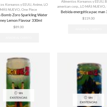
Alimentos Koreanos y EEUU
,
B
tos Koreanos y EEUU
,
Anime
,
LO
american corp.
,
LO MÁS NUEVO
,
MÁS NUEVO
,
One Piece
Bebida energética pac man
 Bomb Zoro Sparkling Water
$
119.00
ney Lemon Flavour 330ml
$
89.00
AÑADIR AL CARRITO
AÑADIR AL CARRITO
SIN
EXISTENCIAS
SIN
EXISTENCIAS