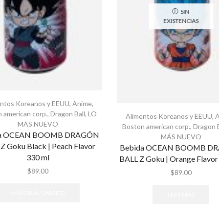
SIN
EXISTENCIAS
entos Koreanos y EEUU
,
Anime
,
 american corp.
,
Dragon Ball
,
LO
Alimentos Koreanos y EEUU
,
MÁS NUEVO
Boston american corp.
,
Dragon B
da OCEAN BOOMB DRAGÓN
MÁS NUEVO
Z Goku Black | Peach Flavor
Bebida OCEAN BOOMB D
330 ml
BALL Z Goku | Orange Flavor
$
89.00
$
89.00
AÑADIR AL CARRITO
LEER MÁS