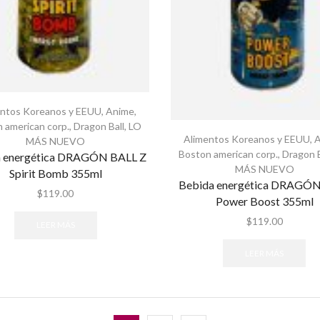
entos Koreanos y EEUU
,
Anime
,
 american corp.
,
Dragon Ball
,
LO
Alimentos Koreanos y EEUU
,
MÁS NUEVO
Boston american corp.
,
Dragon B
 energética DRAGÓN BALL Z
MÁS NUEVO
Spirit Bomb 355ml
Bebida energética DRAGÓ
$
119.00
Power Boost 355ml
$
119.00
LEER MÁS
LEER MÁS