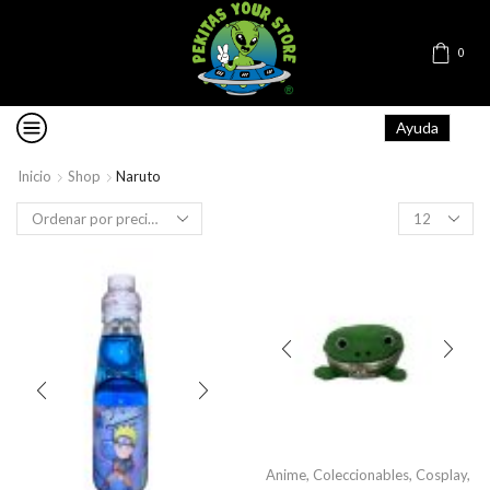
0
Ayuda
Inicio
Shop
Naruto
Products
per
page
Anime
,
Coleccionables
,
Cosplay
,