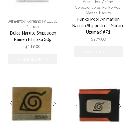
Animation
,
Anime
,
Coleccionables
,
Funko Pop
,
Manga
,
Naruto
Funko Pop! Animation
Alimentos Koreanos y EEUU
,
Naruto Shippuden – Naruto
Naruto
Uzumaki #71
Dulce Naruto Shippuden
Ramen Ichiraku 30g
$
299.00
$
119.00
AÑADIR AL CARRITO
AÑADIR AL CARRITO