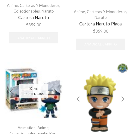
Anime
,
Carteras Y Monederos
,
Coleccionables
,
Naruto
Anime
,
Carteras Y Monederos
,
Cartera Naruto
Naruto
Cartera Naruto Placa
$
359.00
$
359.00
AÑADIR AL CARRITO
AÑADIR AL CARRITO
SIN
EXISTENCIAS
Animation
,
Anime
,
Coleccionables
,
Funko Pop
,