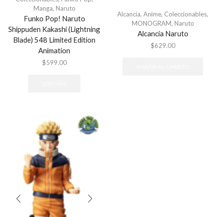
Manga
,
Naruto
Alcancía
,
Anime
,
Coleccionables
,
Funko Pop! Naruto
MONOGRAM
,
Naruto
Shippuden Kakashi (Lightning
Alcancía Naruto
Blade) 548 Limited Edition
$
629.00
Animation
$
599.00
AÑADIR AL CARRITO
LEER MÁS