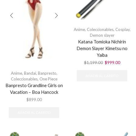
Anime
,
Coleccionables
,
Cosplay
,
Demon slayer
Katana Tomioka Nichirin
Demon Slayer Kimetsu no
Yaiba
El
El
$
1,199.00
$
999.00
precio
precio
Anime
,
Bandai
,
Banpresto
,
original
actual
AÑADIR AL CARRITO
Coleccionables
,
One Piece
era:
es:
Banpresto Grandline Girls on
$1,199.00.
$999.00
Vacation – Boa Hancock
$
899.00
AÑADIR AL CARRITO