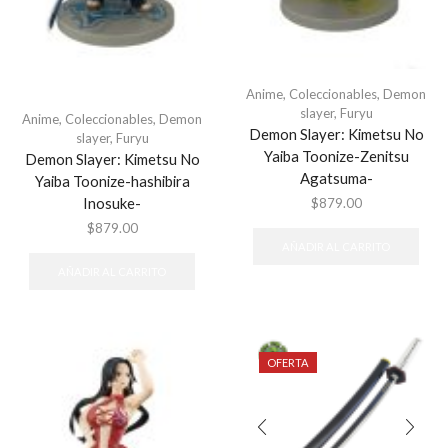
Anime
,
Coleccionables
,
Demon
slayer
,
Furyu
Anime
,
Coleccionables
,
Demon
Demon Slayer: Kimetsu No
slayer
,
Furyu
Yaiba Toonize-Zenitsu
Demon Slayer: Kimetsu No
Agatsuma-
Yaiba Toonize-hashibira
Inosuke-
$
879.00
$
879.00
AÑADIR AL CARRITO
AÑADIR AL CARRITO
OFERTA