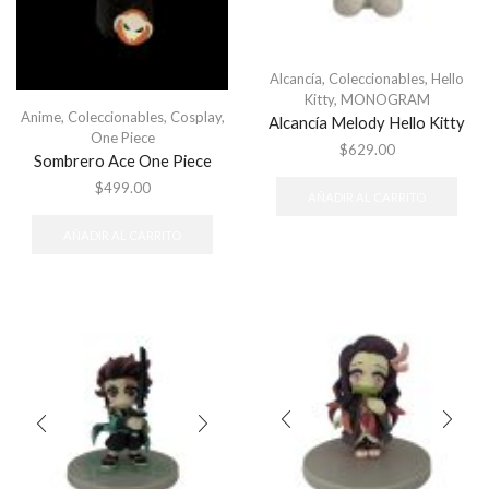
Alcancía
,
Coleccionables
,
Hello
Kitty
,
MONOGRAM
Anime
,
Coleccionables
,
Cosplay
,
Alcancía Melody Hello Kitty
One Piece
$
629.00
Sombrero Ace One Piece
$
499.00
AÑADIR AL CARRITO
AÑADIR AL CARRITO