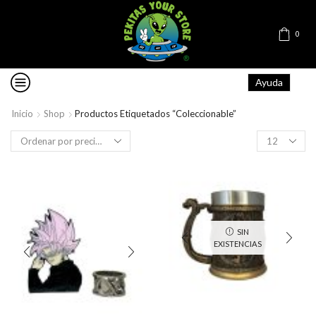
0
Ayuda
Inicio
Shop
Productos Etiquetados “Coleccionable”
Products
per
page
SIN
EXISTENCIAS