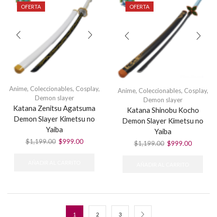
OFERTA
OFERTA
Anime
,
Coleccionables
,
Cosplay
,
Anime
,
Coleccionables
,
Cosplay
,
Demon slayer
Demon slayer
Katana Zenitsu Agatsuma
Katana Shinobu Kocho
Demon Slayer Kimetsu no
Demon Slayer Kimetsu no
Yaiba
Yaiba
El
El
$
1,199.00
$
999.00
El
El
$
1,199.00
$
999.00
precio
precio
precio
precio
original
actual
original
actual
AÑADIR AL CARRITO
AÑADIR AL CARRITO
era:
es:
era:
es:
$1,199.00.
$999.00.
$1,199.00.
$999.00
1
2
3