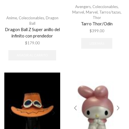
Avengers
,
Coleccionables
,
Marvel
,
Marvel
,
Tarros/tazas
,
Thor
Anime
,
Coleccionables
,
Dragon
Ball
Tarro Thor/Odin
Dragon Ball Z Super anillo del
$
399.00
infinito con prendedor
$
179.00
LEER MÁS
AÑADIR AL CARRITO