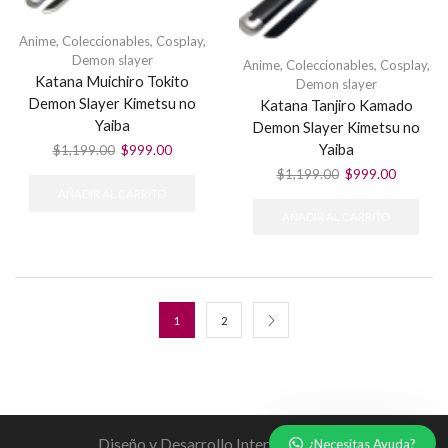
Anime
,
Coleccionables
,
Cosplay
,
Demon slayer
Anime
,
Coleccionables
,
Cosplay
,
Katana Muichiro Tokito
Demon slayer
Demon Slayer Kimetsu no
Katana Tanjiro Kamado
Yaiba
Demon Slayer Kimetsu no
Yaiba
El
El
$
1,199.00
$
999.00
precio
precio
El
El
$
1,199.00
$
999.00
original
actual
precio
precio
AÑADIR AL CARRITO
era:
es:
original
actual
AÑADIR AL CARRITO
$1,199.00.
$999.00.
era:
es:
$1,199.00.
$999.00
1
2
Diseño y Desarrollo Interactivo 2023
¿Necesitas Ayuda?