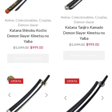
Anime
,
Coleccionables
,
Cosplay
,
Anime
,
Coleccionables
,
Cosplay
,
Demon slayer
Demon slayer
Katana Tanjiro Kamado
Katana Shinobu Kocho
Demon Slayer Kimetsu no
Demon Slayer Kimetsu no
Yaiba
Yaiba
El
El
$
1,199.00
$
999.00
El
El
$
1,199.00
$
999.00
precio
precio
precio
precio
original
actual
AÑADIR AL CARRITO
original
actual
era:
es:
AÑADIR AL CARRITO
era:
es:
$1,199.00.
$999.00
$1,199.00.
$999.00.
OFERTA
OFERTA