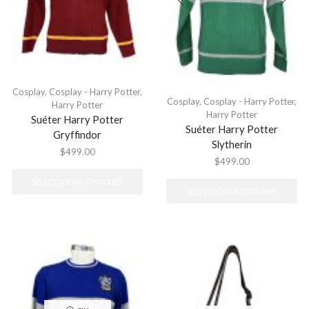
Cosplay
,
Cosplay - Harry Potter
,
Cosplay
,
Cosplay - Harry Potter
,
Harry Potter
Harry Potter
Suéter Harry Potter
Suéter Harry Potter
Gryffindor
Slytherin
$
499.00
$
499.00
Este
Es
producto
SELECCIONAR OPCIONES
pr
tiene
SELECCIONAR OPCIONES
tie
múltiples
múl
variantes.
var
Las
La
opciones
op
se
se
pueden
pu
elegir
ele
en
en
la