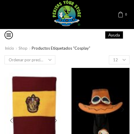
0
Ayuda
Inicio
Shop
Productos Etiquetados “Cosplay”
Products
per
page