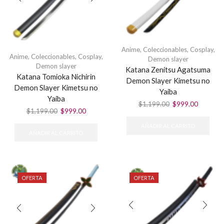
en
la
página
de
producto
Anime
,
Coleccionables
,
Cosplay
,
Anime
,
Coleccionables
,
Cosplay
,
Demon slayer
Demon slayer
Katana Zenitsu Agatsuma
Katana Tomioka Nichirin
Demon Slayer Kimetsu no
Demon Slayer Kimetsu no
Yaiba
Yaiba
El
El
$
1,199.00
$
999.00
El
El
$
1,199.00
$
999.00
precio
precio
precio
precio
original
actual
AÑADIR AL CARRITO
original
actual
era:
es:
AÑADIR AL CARRITO
era:
es:
$1,199.00.
$999.00
$1,199.00.
$999.00.
OFERTA
OFERTA