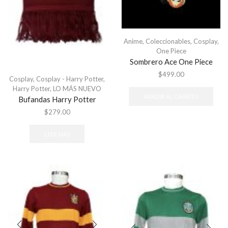
Anime
,
Coleccionables
,
Cosplay
,
One Piece
Sombrero Ace One Piece
$
499.00
Cosplay
,
Cosplay - Harry Potter
,
Harry Potter
,
LO MÁS NUEVO
AÑADIR AL CARRITO
Bufandas Harry Potter
$
279.00
LEER MÁS