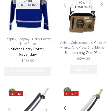
SIN
SIN
la
página
EXISTENCIAS
EXISTENCIAS
pá
de
de
producto
pr
Cosplay
,
Cosplay - Harry Potter
,
Anime
,
Coleccionables
,
Cosplay
,
Harry Potter
Manga
,
One Piece
,
Shoulderbag
Suéter Harry Potter
Shoulderbag One Piece
Ravenclaw
$
599.00
$
499.00
Este
producto
LEER MÁS
SELECCIONAR OPCIONES
tiene
múltiples
variantes.
Las
opciones
OFERTA
OFERTA
se
pueden
elegir