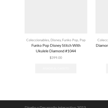
Coleccionables
,
Disney
,
Funko Pop
,
Pop
Colecc
Funko Pop Disney Stitch With
Diamon
Ukulele Diamond #1044
$
399.00
AÑADIR AL CARRITO
Diseño y Desarrollo Interactivo 2023