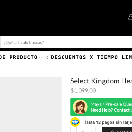
Search
input
DE PRODUCTO
DESCUENTOS X TIEMPO LI
Select Kingdom Hea
$
1,099.00
Maya / Pre-sale Que
Need Help? Contact 
Hasta 12 pagos sin tarje