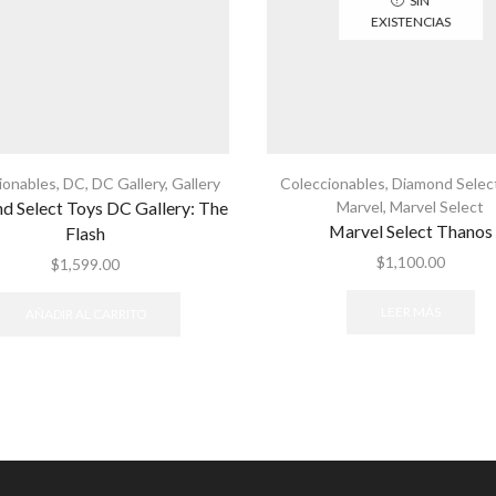
SIN
EXISTENCIAS
ionables
,
DC
,
DC Gallery
,
Gallery
Coleccionables
,
Diamond Selec
d Select Toys DC Gallery: The
Marvel
,
Marvel Select
Marvel Select Thanos
Flash
$
1,100.00
$
1,599.00
LEER MÁS
AÑADIR AL CARRITO