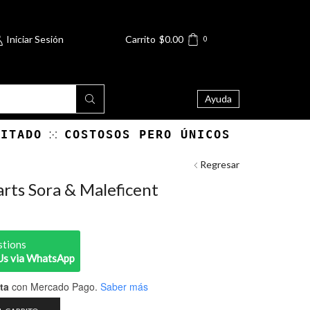
Iniciar Sesión
Carrito
$
0.00
0
Ayuda
MITADO
COSTOSOS PERO ÚNICOS
Regresar
rts Sora & Maleficent
stions
Us via WhatsApp
ta
con Mercado Pago.
Saber más