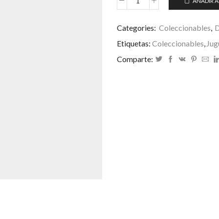
AÑADIR A
Select
Kingdom
Hearts
Categories:
Coleccionables
,
D
Sora
Etiquetas:
Coleccionables
,
Jug
&
Maleficent
Comparte:
cantidad