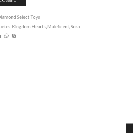
L CARRITO
iamond Select Toys
uetes
,
Kingdom Hearts
,
Maleficent
,
Sora